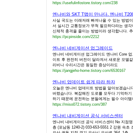
https://usefulinfostore.tistory.com/238
엔나비와 SKT T맵이 만나다. 엔나비 T200
사실 국도는 이래저래 빠져나올 수 있는 방법이
서 실시간 교통정보가 무척 필요하다라는 생각이
신체적 충격을 줄이는 방법이라 생각합니다. 추
https://pcpinside.com/2212
엔나비 네비게이션 업그레이드
엔나비 네비게이션 업그레이드 엔나비 Core 업그
이트 후 완전히 버전이 달라져서 새로운 모델
리비나 수리시간은 동일한 증상이라도
https://jangjeho-home.tistory.com/6530167
엔나비 업데이트 쉽게 따라 하자
오늘은 엔나비 업데이트 방법을 알아보겠습니다.
버렸습니다. 복잡해진 도로를 모두다 기억하기
하기 때문에 운전하는 분들에게는 필수 아이템이
https://miso072.tistory.com/387
엔나비 내비게이션 공식 서비스센터
엔나비 내비게이션 공식 서비스센터 No 지점명 주
층 (포남동 1240-2) 033-653-5551 2 강원 속
오산 궐동 지점 경기 오산시 오산로 364. 1층...