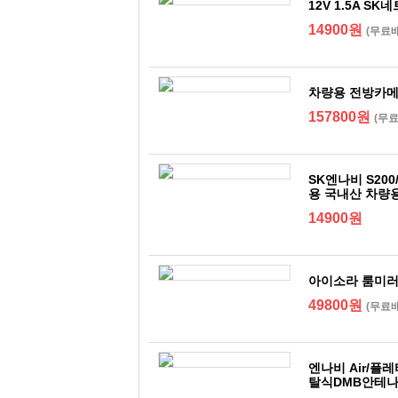
12V 1.5A S
14900원
(무료
차량용 전방카메라
157800원
(무
SK엔나비 S200/S
용 국내산 차량
14900원
아이소라 룸미러
49800원
(무료
엔나비 Air/플레티
탈식DMB안테나