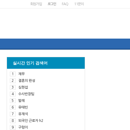
회원가입
로그인
FAQ
1:1문의
실시간 인기 검색어
1
채무
2
결혼의 완성
3
심현섭
4
수사반장팀
5
발레
6
유태빈
7
유재석
8
외국인 근로자 h2
9
구렁이