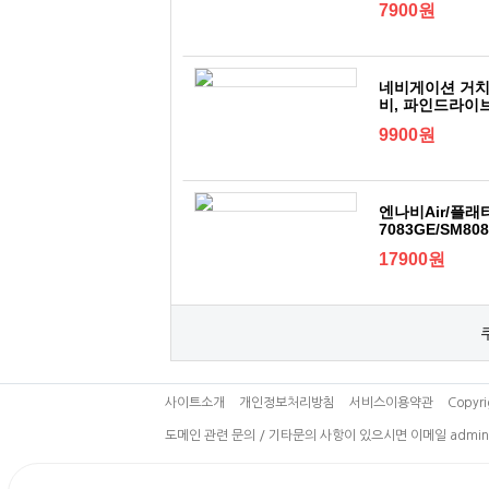
7900원
네비게이션 거치대
비, 파인드라이
9900원
엔나비Air/플래티늄
7083GE/SM8
17900원
사이트소개
개인정보처리방침
서비스이용약관
Copyri
도메인 관련 문의 / 기타문의 사항이 있으시면 이메일 admin