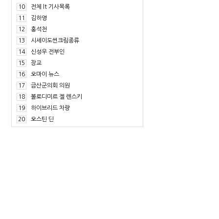
10
전체 lt 기사목록
11
김하영
12
홍석천
13
시세이도썬크림종류
14
신성우 전부인
15
장교
16
오마이 뉴스
17
금산군의회 의원
18
볼로디미르 젤 렌스키
19
하이브리드 차량
20
오스틴 딘