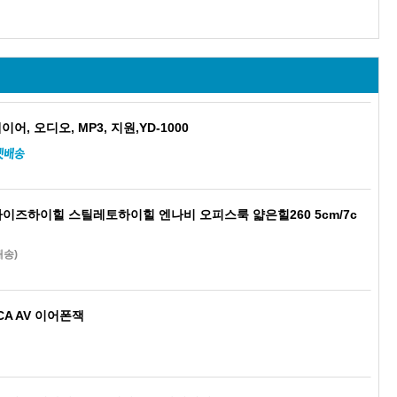
어, 오디오, MP3, 지원,YD-1000
빅사이즈하이힐 스틸레토하이힐 엔나비 오피스룩 얇은힐260 5cm/7c
배송)
CA AV 이어폰잭