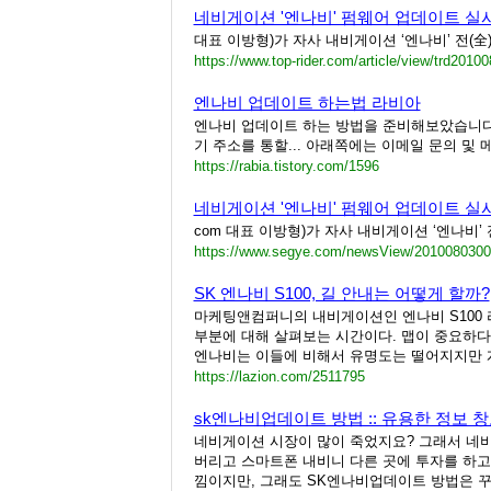
네비게이션 '엔나비' 펌웨어 업데이트 실
대표 이방형)가 자사 내비게이션 ‘엔나비’ 전(
https://www.top-rider.com/article/view/trd2010
엔나비 업데이트 하는법 라비아
엔나비 업데이트 하는 방법을 준비해보았습니다.
기 주소를 통할... 아래쪽에는 이메일 문의 및 메
https://rabia.tistory.com/1596
네비게이션 '엔나비' 펌웨어 업데이트 실
com 대표 이방형)가 자사 내비게이션 ‘엔나비
https://www.segye.com/newsView/201008030
SK 엔나비 S100, 길 안내는 어떻게 할까?
마케팅앤컴퍼니의 내비게이션인 엔나비 S100 
부분에 대해 살펴보는 시간이다. 맵이 중요하다
엔나비는 이들에 비해서 유명도는 떨어지지만 개
https://lazion.com/2511795
sk엔나비업데이트 방법 :: 유용한 정보 창
네비게이션 시장이 많이 죽었지요? 그래서 네비게
버리고 스마트폰 내비니 다른 곳에 투자를 하고
낌이지만, 그래도 SK엔나비업데이트 방법은 꾸